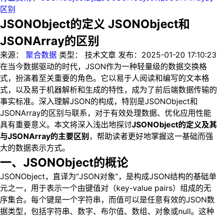
区别
JSONObject的定义 JSONObject和
JSONArray的区别
来源：
聚合数据
类型：
技术文章
发布：
2025-01-20 17:10:23
在当今数据驱动的时代，JSON作为一种轻量级的数据交换格
式，扮演着至关重要的角色。它以易于人阅读和编写的文本格
式，以及易于机器解析和生成的特性，成为了前后端数据传输的
事实标准。深入理解JSON的构成，特别是JSONObject和
JSONArray的区别与联系，对于有效处理数据、优化应用性能
具有重要意义。本文将深入浅出地探讨
JSONObject的定义及其
与JSONArray的主要区别
，帮助读者更好地掌握这一基础而强
大的数据表示方式。
一、JSONObject的概论
JSONObject，直译为“JSON对象”，是构成JSON结构的基础单
元之一，用于表示一个由键值对（key-value pairs）组成的无
序集合。每个键是一个字符串，而值可以是任意有效的JSON数
据类型，包括字符串、数字、布尔值、数组、对象或null。这种