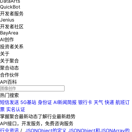
DataArts
QuickBot
开发者服务
Jenius
开发者社区
BayArea
AI创作
投资者关系
关于
关于聚合
聚合动态
合作伙伴
API百科
热门搜索
短信发送
5G基站
身份证
AI新闻简报
银行卡
天气
快递
航班订
票
实名认证
掌握聚合最新动态
了解行业最新趋势
API接口，开发服务，免费咨询服务
行业资讯
/
JSONObject的定义 JSONObject和JSONArray的