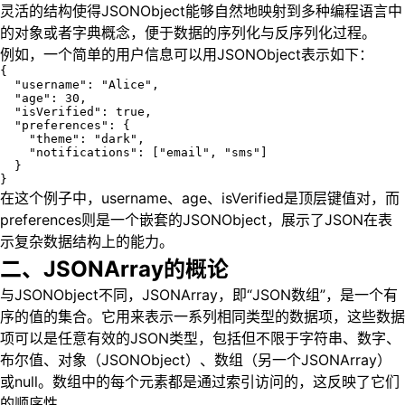
灵活的结构使得JSONObject能够自然地映射到多种编程语言中
的对象或者字典概念，便于数据的序列化与反序列化过程。
例如，一个简单的用户信息可以用JSONObject表示如下：
{

  "username": "Alice",

  "age": 30,

  "isVerified": true,

  "preferences": {

    "theme": "dark",

    "notifications": ["email", "sms"]

  }

}
在这个例子中，username、age、isVerified是顶层键值对，而
preferences则是一个嵌套的JSONObject，展示了JSON在表
示复杂数据结构上的能力。
二、JSONArray的概论
与JSONObject不同，JSONArray，即“JSON数组”，是一个有
序的值的集合。它用来表示一系列相同类型的数据项，这些数据
项可以是任意有效的JSON类型，包括但不限于字符串、数字、
布尔值、对象（JSONObject）、数组（另一个JSONArray）
或null。数组中的每个元素都是通过索引访问的，这反映了它们
的顺序性。