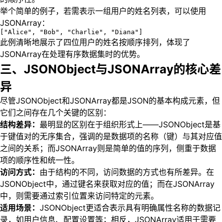
举个简单的例子，若需表示一组用户的姓名列表，可以使用
JSONArray：
["Alice", "Bob", "Charlie", "Diana"]
此例清晰地展示了四位用户的姓名按顺序排列，体现了
JSONArray在处理有序数据集时的优势。
三、JSONObject与JSONArray的核心差
异
尽管JSONObject和JSONArray都是JSON的基本构成元素，但
它们之间存在几个关键的区别：
结构差异：
最明显的区别在于组织形式上——JSONObject是基
于键值对的无序集合，强调的是数据项的名称（键）与其对应值
之间的关系；而JSONArray则是简单的值的序列，侧重于数据
项的顺序性和统一性。
访问方式：
由于结构的不同，访问数据的方式也有所差异。在
JSONObject中，通过键名来获取对应的值；而在JSONArray
中，则需要通过索引位置来访问特定的元素。
适用场景：
JSONObject更适合表示具有明确属性名称的数据记
录，如用户信息、配置设置等；相反，JSONArray适用于需要