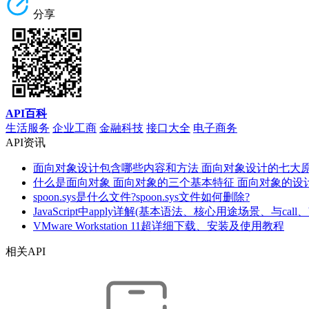
分享
API百科
生活服务
企业工商
金融科技
接口大全
电子商务
API资讯
面向对象设计包含哪些内容和方法 面向对象设计的七大
什么是面向对象 面向对象的三个基本特征 面向对象的设
spoon.sys是什么文件?spoon.sys文件如何删除?
JavaScript中apply详解(基本语法、核心用途场景、与call、
VMware Workstation 11超详细下载、安装及使用教程
相关API