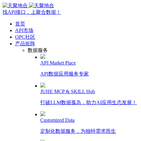
找API接口，上聚合数据！
首页
API市场
OPC社区
产品矩阵
数据服务
API Market Place
API数据应用服务专家
JUHE MCP & SKILL Hub
打破LLM数据孤岛，助力AI应用生态发展！
Customized Data
定制化数据服务，为独特需求而生