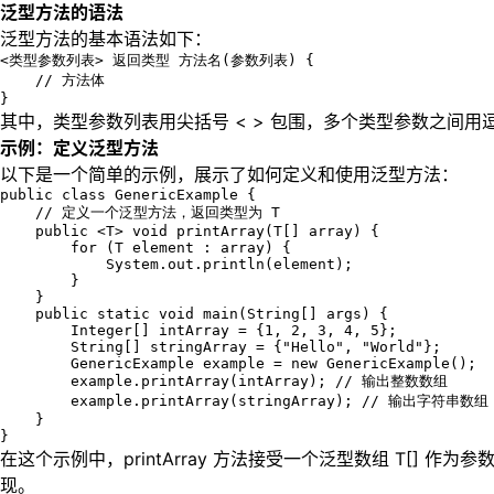
泛型方法的语法
泛型方法的基本语法如下：
<类型参数列表> 返回类型 方法名(参数列表) {

    // 方法体

}
其中，类型参数列表用尖括号 < > 包围，多个类型参数之间
示例：定义泛型方法
以下是一个简单的示例，展示了如何定义和使用泛型方法：
public class GenericExample {

    // 定义一个泛型方法，返回类型为 T

    public <T> void printArray(T[] array) {

        for (T element : array) {

            System.out.println(element);

        }

    }

    public static void main(String[] args) {

        Integer[] intArray = {1, 2, 3, 4, 5};

        String[] stringArray = {"Hello", "World"};

        GenericExample example = new GenericExample();

        example.printArray(intArray); // 输出整数数组

        example.printArray(stringArray); // 输出字符串数组

    }

}
在这个示例中，printArray 方法接受一个泛型数组 T[
现。