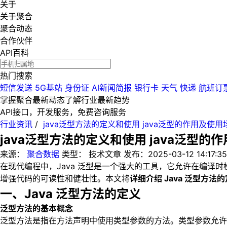
关于
关于聚合
聚合动态
合作伙伴
API百科
热门搜索
短信发送
5G基站
身份证
AI新闻简报
银行卡
天气
快递
航班订
掌握聚合最新动态
了解行业最新趋势
API接口，开发服务，免费咨询服务
行业资讯
/
java泛型方法的定义和使用 java泛型的作用及使用
java泛型方法的定义和使用 java泛型的
来源：
聚合数据
类型：
技术文章
发布：
2025-03-12 14:17:35
在现代编程中，Java 泛型是一个强大的工具，它允许在编译
增强代码的可读性和健壮性。本文将
详细介绍 Java 泛型方
一、Java 泛型方法的定义
泛型方法的基本概念
泛型方法是指在方法声明中使用类型参数的方法。类型参数允许