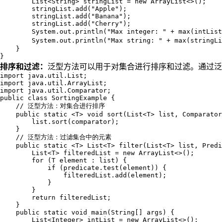
        List<String> stringList = new ArrayList<>();

        stringList.add("Apple");

        stringList.add("Banana");

        stringList.add("Cherry");

        System.out.println("Max integer: " + max(intLis
        System.out.println("Max string: " + max(stringL
    }

}
排序和过滤：
泛型方法可以用于对集合进行排序和过滤。通过泛
import java.util.List;

import java.util.ArrayList;

import java.util.Comparator;

public class SortingExample {

    // 泛型方法：对集合进行排序

    public static <T> void sort(List<T> list, Comparator
        list.sort(comparator);

    }

    // 泛型方法：过滤集合中的元素

    public static <T> List<T> filter(List<T> list, Predi
        List<T> filteredList = new ArrayList<>();

        for (T element : list) {

            if (predicate.test(element)) {

                filteredList.add(element);

            }

        }

        return filteredList;

    }

    public static void main(String[] args) {

        List<Integer> intList = new ArrayList<>();
