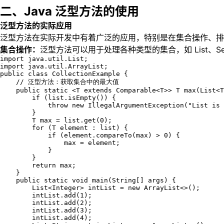
二、Java 泛型方法的使用
泛型方法的实际应用
泛型方法在实际开发中有着广泛的应用，特别是在集合操作、排
集合操作：
泛型方法可以用于处理各种类型的集合，如 List、
import java.util.List;

import java.util.ArrayList;

public class CollectionExample {

    // 泛型方法：获取集合中的最大值

    public static <T extends Comparable<T>> T max(List<T
        if (list.isEmpty()) {

            throw new IllegalArgumentException("List is 
        }

        T max = list.get(0);

        for (T element : list) {

            if (element.compareTo(max) > 0) {

                max = element;

            }

        }

        return max;

    }

    public static void main(String[] args) {

        List<Integer> intList = new ArrayList<>();

        intList.add(1);

        intList.add(2);

        intList.add(3);

        intList.add(4);
