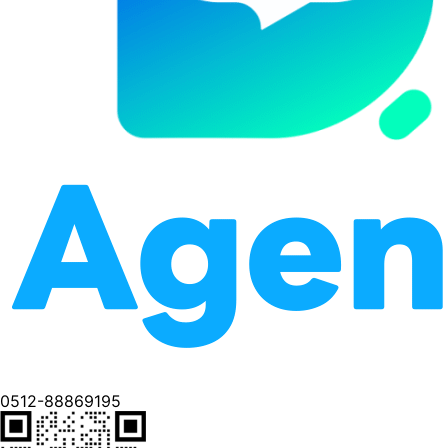
0512-88869195