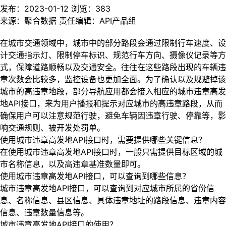
发布：2023-01-12
浏览：
383
来源：聚合数据
责任编辑：API产品组
在城市交通领域中，城市中的部分路段会通过限制行车速度、设
计交通指示灯、限制停车标识、规范行车方向、摄像仪记录等方
式，保障道路顺畅以及交通安全。往往在这些路段出现的车辆违
章次数会比较多，监控设备也更加全面。为了确认以及规避掉该
城市的高违章地段，部分导航应用都会接入相应的城市违章高发
地API接口，来为用户播报和提示对应城市的高违章路段，从而
确保用户可以注意规范行驶，避免车辆因违章行驶、停靠等，影
响交通规则、被开发处罚单。
使用城市违章高发地API接口时，需要提供哪些关键信息？
在使用城市违章高发地API接口时，一般只需提供目标区域的城
市名称信息，以及高违章基准数量即可。
使用城市违章高发地API接口，可以查询到哪些信息？
城市违章高发地API接口，可以查询到对应城市所属的省份信
息、名称信息、县区信息、具体违章地址的路段信息、违章内容
信息、违章数量信息等。
城市违章高发地API接口的使用？