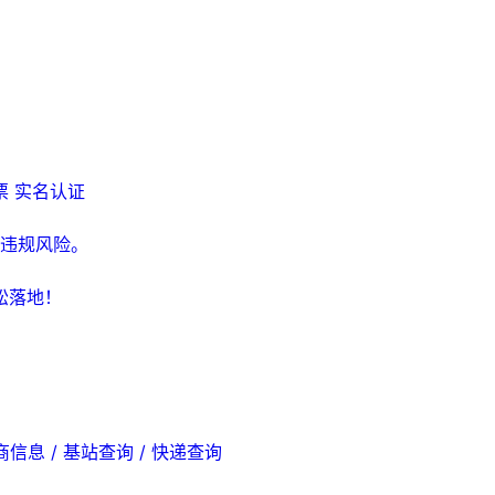
票
实名认证
违规风险。
松落地！
商信息 / 基站查询 / 快递查询