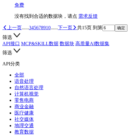
免费
没有找到合适的数据块，请点
需求反馈
上一页
......
3
4
5
6
7
8
9
10
......
下一页
共15页
到第
确定
筛选
API接口
MCP&SKILL数据
数据块
高质量AI数据集
筛选
API分类
全部
语音处理
自然语言处理
计算机视觉
零售电商
商业金融
医疗健康
社交媒体
地理交通
教育数据