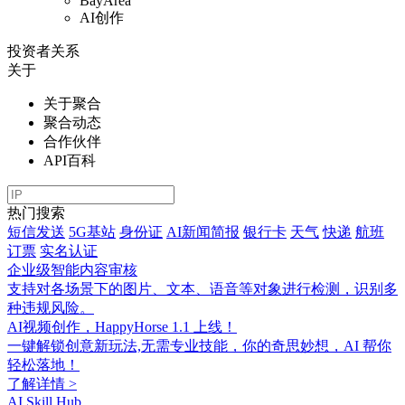
BayArea
AI创作
投资者关系
关于
关于聚合
聚合动态
合作伙伴
API百科
热门搜索
短信发送
5G基站
身份证
AI新闻简报
银行卡
天气
快递
航班
订票
实名认证
企业级智能内容审核
支持对各场景下的图片、文本、语音等对象进行检测，识别多
种违规风险。
AI视频创作，HappyHorse 1.1 上线！
一键解锁创意新玩法,无需专业技能，你的奇思妙想，AI 帮你
轻松落地！
了解详情 >
AI Skill Hub