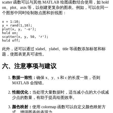
scatter 函数可以与其他 MATLAB 绘图函数结合使用，如 hold
on、plot、axis 等，以创建更复杂的图表。例如，可以在同一
个图形中同时绘制散点图和折线图：
x = 1:10;

y = rand(1,10);

plot(x, y, '-o');

hold on;

scatter(x, y, 50, 'r');

hold off;
此外，还可以通过 xlabel、ylabel、title 等函数添加标签和标
题，使图表更具可读性。
六、注意事项与建议
数据一致性：
确保 x、y、s 和 c 的长度一致，否则
MATLAB 会报错。
性能优化：
当处理大量数据时，适当减小点的大小或减
少点的数量，有助于提高绘图效率。
颜色映射：
使用 colormap 函数可以自定义颜色映射方
式，增强图表的表现力。