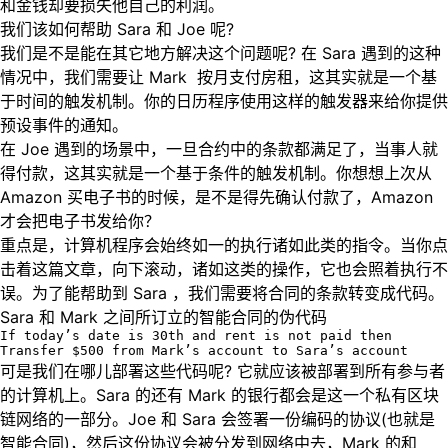
和金钱却要损失他自己的利润。
我们该如何帮助 Sara 和 Joe 呢?
我们是不是能在其它地方解决这个问题呢? 在 Sara 遇到的这种
情况中，我们需要让 Mark 按月支付房租，这其实就是一个基
于时间的触发机制。你的日历程序使用这样的触发器来给你提供
预设事件的通知。
在 Joe 遇到的场景中，一旦合约中的条款都满足了，当事人就
得付款，这其实就是一个基于条件的触发机制。你想想上次从
Amazon 买电子书的时候，是不是得先确认付款了，Amazon
才会把电子书发给你？
重点是，计算机程序会始终如一的执行诸如此类的指令。当你点
击着这篇文章，向下滚动，诸如这类的操作，它也会照着执行不
误。为了能帮助到 Sara ，我们需要将合同的条款转变成代码。
Sara 和 Mark 之间所订立的智能合同的伪代码
If today’s date is 30th and rent is not paid then

Transfer $500 from Mark’s account to Sara’s account
可是我们在哪儿部署这些代码呢? 它就应该被部署到所有参与者
的计算机上。Sara 的还有 Mark 的银行都会是这一个私有区块
链网络的一部分。Joe 和 Sara 会签署一份编码的协议(也就是
智能合同)，然后这份协议会被分发到网络中去，Mark 的和