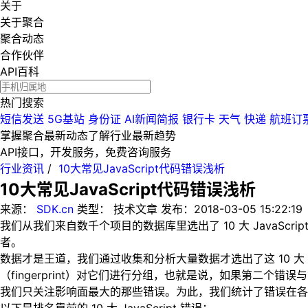
关于
关于聚合
聚合动态
合作伙伴
API百科
热门搜索
短信发送
5G基站
身份证
AI新闻简报
银行卡
天气
快递
航班订
掌握聚合最新动态
了解行业最新趋势
API接口，开发服务，免费咨询服务
行业资讯
/
10大常见JavaScript代码错误浅析
10大常见JavaScript代码错误浅析
来源：
SDK.cn
类型：
技术文章
发布：
2018-03-05 15:22:19
我们从我们来自数千个项目的数据库里选出了 10 大 Java
者。
数据才是王道，我们通过收集和分析大量数据才选出了这 10 大 
（fingerprint）对它们进行分组，也就是说，如果第二
我们只关注影响面最大的那些错误。为此，我们统计了错误在各