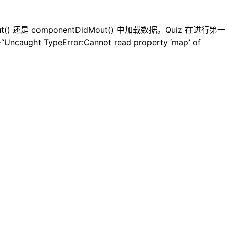
componentDidMout() 中加载数据。Quiz 在进行第一
t TypeError:Cannot read property ‘map’ of