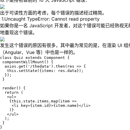
以下是排名靠前的 10 大 JavaScript 错误：
出于可读性方面的考虑，每个错误的描述经过精简。
1.Uncaught TypeError: Cannot read property
如果你是一名 JavaScript 开发者，对这个错误可能已经熟
地重现这个错误。
发生这个错误的原因有很多，其中最为常见的是，在渲染 UI 组
（Angular、Vue 等）中也是一样的。
class Quiz extends Component {

 componentWillMount() {

  axios.get('/thedata').then(res => {

   this.setState({items: res.data});

  });

 }

 render() {

  return (

   <ul>

    {this.state.items.map(item =>

     <li key={item.id}>{item.name}</li>

    )}

   </ul>

  );

 }

}