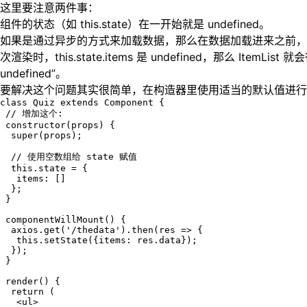
这里要注意两件事：
组件的状态（如 this.state）在一开始就是 undefined。
如果是通过异步的方式来加载数据，那么在数据加载进来之前，至少要渲染一次
次渲染时，this.state.items 是 undefined，那么 ItemList
undefined”。
要解决这个问题其实很简单，在构造器里使用适当的默认值进行
class Quiz extends Component {

 // 增加这个:

 constructor(props) {

  super(props);

  // 使用空数组给 state 赋值

  this.state = {

   items: []

  };

 }

 componentWillMount() {

  axios.get('/thedata').then(res => {

   this.setState({items: res.data});

  });

 }

 render() {

  return (

   <ul>
