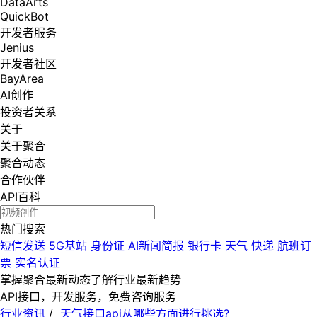
DataArts
QuickBot
开发者服务
Jenius
开发者社区
BayArea
AI创作
投资者关系
关于
关于聚合
聚合动态
合作伙伴
API百科
热门搜索
短信发送
5G基站
身份证
AI新闻简报
银行卡
天气
快递
航班订
票
实名认证
掌握聚合最新动态
了解行业最新趋势
API接口，开发服务，免费咨询服务
行业资讯
/
天气接口api从哪些方面进行挑选?