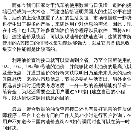
而如今我们国家对于汽车的使用数量与日俱增，道路的拥
堵已经成为一大常态，而这也恰恰证明我国人的生活水平在提
高，油价的上涨也加重了人们的生活负担，市场根据这一趋势
也衍生出了很多的产品，来满足用户对信息的需求，因此，现
在市场上也出现了许多查询油价的小程序以及软件，而将API
接口连接油价系统后，可以实现油价的快速查询，这就要求所
使用的API接口的信息收集功能足够强大，以及它具备信息收
集安全性能都是比较高的。
利用油价查询接口就可以查询到全省、乃至全国所使用的
92#、95#、98#和0号油的油价，并能够比对出油价的最高点以
及最低点，并通过油价的分析来获取明日乃至未来几天的油价
升降趋势，来抢占市场信息，节省必要的生活支出。另外企业
再选者接口时还需要考虑速度，一分一秒的差别都能狗节省一
笔资金，为此还需要企业用户通过API接口建立自己的小程
序，以达到快速调用信息的目的。
最后，聚合数据的油价查询接口还具有良好完善的售后保
障程序，平台上会有专门的工作人员24小时进行客户咨询，在
用户不知道今日国内油价查询API如何调用时也可以在第一时
间解决。