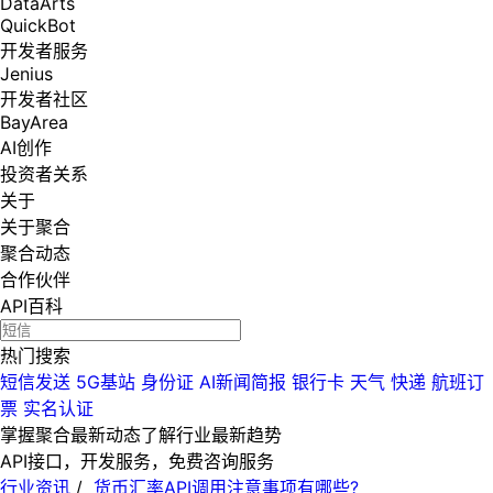
DataArts
QuickBot
开发者服务
Jenius
开发者社区
BayArea
AI创作
投资者关系
关于
关于聚合
聚合动态
合作伙伴
API百科
热门搜索
短信发送
5G基站
身份证
AI新闻简报
银行卡
天气
快递
航班订
票
实名认证
掌握聚合最新动态
了解行业最新趋势
API接口，开发服务，免费咨询服务
行业资讯
/
货币汇率API调用注意事项有哪些?