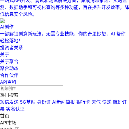
一站式API开发、调试和测试解决方案，集成消息推送、实时监
测、数据助手和可视化查询等多种功能，旨在提升开发效率，降
低信息安全风险。
AI创作
一键解锁创意新玩法，无需专业技能，你的奇思妙想，AI 帮你
轻松落地！
投资者关系
关于
关于聚合
聚合动态
合作伙伴
API百科
热门搜索
短信发送
5G基站
身份证
AI新闻简报
银行卡
天气
快递
航班订
票
实名认证
首页
API市场