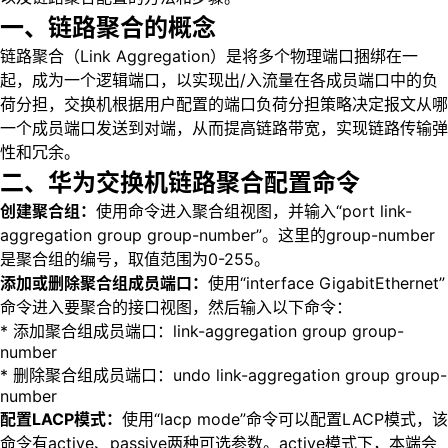
一、链路聚合的概念
链路聚合（Link Aggregation）是将多个物理端口捆绑在一
起，成为一个逻辑端口，以实现出/入流量在各成员端口中的负
荷分担，交换机根据用户配置的端口负荷分担策略决定报文从哪
一个成员端口发送到对端，从而提高链路带宽，实现链路传输弹
性和冗余。
二、华为交换机链路聚合配置命令
创建聚合组：
使用命令进入聚合组视图，并输入“port link-
aggregation group group-number”。这里的group-number
是聚合组的编号，取值范围为0-255。
添加或删除聚合组成员端口：
使用“interface GigabitEthernet”
命令进入要聚合的接口视图，然后输入以下命令：
* 添加聚合组成员端口：link-aggregation group group-
number
* 删除聚合组成员端口：undo link-aggregation group group-
number
配置LACP模式：
使用“lacp mode”命令可以配置LACP模式，该
命令有active、passive两种可选参数。active模式下，本端会