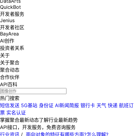
DataArts
QuickBot
开发者服务
Jenius
开发者社区
BayArea
AI创作
投资者关系
关于
关于聚合
聚合动态
合作伙伴
API百科
热门搜索
短信发送
5G基站
身份证
AI新闻简报
银行卡
天气
快递
航班订
票
实名认证
掌握聚合最新动态
了解行业最新趋势
API接口，开发服务，免费咨询服务
行业资讯
/
面向对象的特征有哪些方面?怎么理解?