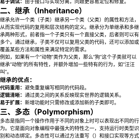
易于调试：
由于接口与实现分离，问题更容易定位和修复。
二、继承（Inheritance）
继承允许一个类（子类）继承另一个类（父类）的属性和方法，
从而实现代码的复用和层次结构的定义。继承分为单继承和多继
承两种形式，前者指一个子类只有一个直接父类，后者则可以有
多个。通过继承，子类不仅可以复用父类的代码，还可以添加或
覆盖某些方法和属性来满足特定的需求。
例如，如果有一个“动物”类作为父类，那么“狗”这个子类就可以
继承“动物”的所有特性，并额外增加一些特有的行为，如“汪汪
叫”。
继承的优点：
代码重用：
避免重复编写相同的代码段。
逻辑清晰：
通过类之间的关系反映现实世界的逻辑关系。
易于扩展：
新增功能时只需修改或添加新的子类即可。
三、多态（Polymorphism）
多态是指同一个操作作用于不同的对象上时可以表现出不同的行
为。它是面向对象编程中最强大的特性之一，支持运行时类型识
别和动态绑定。多态性可以通过方法重写（）和接口实现等方式