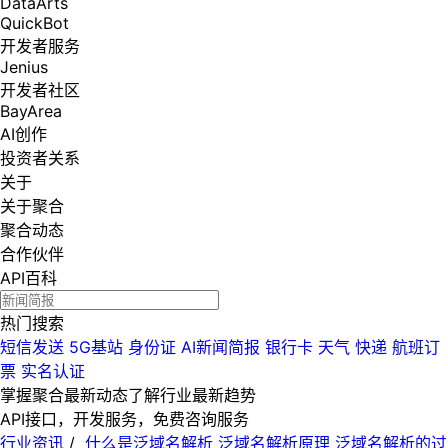
DataArts
QuickBot
开发者服务
Jenius
开发者社区
BayArea
AI创作
投资者关系
关于
关于聚合
聚合动态
合作伙伴
API百科
热门搜索
短信发送
5G基站
身份证
AI新闻简报
银行卡
天气
快递
航班订
票
实名认证
掌握聚合最新动态
了解行业最新趋势
API接口，开发服务，免费咨询服务
行业资讯
/
什么是泛域名解析 泛域名解析原理 泛域名解析的过