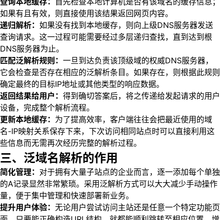
查询本地缓存：
首先检查本地计算机是否有该域名的缓存信息；
如果有且有效，则直接使用该结果返回网页内容。
递归解析：
如果没有找到本地缓存，则向上级DNS服务器发送
查询请求。这一过程可能需要经过多层递归查找，直到达到根
DNS服务器为止。
匹配泛解析规则：
一旦到达负责该顶级域的权威DNS服务器，
它会检查是否存在相应的泛解析条目。如果存在，则根据此规则
确定最终的目标IP地址或其他类型的响应数据。
返回结果给用户：
得到确切答案后，将之传递给发起请求的用户
设备，完成整个解析流程。
更新本地缓存：
为了提高效率，客户端往往会把最近使用的域
名-IP映射关系保存下来，下次访问相同站点时可以直接利用这
些信息而无需再次经历完整的解析过程。
三、泛域名解析的作用
简化管理：
对于拥有大量子站点的企业而言，逐一添加每个单独
的A记录显然非常繁琐。采用泛解析方式可以大大减少手动操作
量，便于集中管理和快速部署新业务。
提升用户体验：
无论用户尝试访问主站还是任意一个特定功能页
面，只要能正确构造URL结构，就都能顺利跳转至相应位置，增