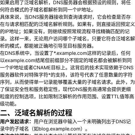
如果启用了泛域名解析，DNS服务器会根据预设的规则，将任
何符合模式的子域名都解析到同一个IP地址。
具体来说，当DNS服务器接收到查询请求时，它会检查是否存
在与请求相匹配的泛域名解析规则。如果有，则直接返回预定义
的IP地址；如果没有，则继续按照常规流程寻找精确匹配的记
录。这样一来，无论用户访问哪个子域名，只要它符合泛域名解
析的模式，都能被正确地引导至目标服务器。
在DNS系统中，当设置了*.example.com这样的记录后，任何
以example.com结尾但前缀部分不固定的域名都会被解析到同
一个IP地址或者CNAME目标上。这背后的技术实现依赖于DNS
服务器软件对特殊字符*的支持，该符号代表了任意数量的字符
序列，从而使得单一记录能够覆盖大量的子域名请求。此外，为
了保证安全性和服务稳定性，现代DNS服务商通常会提供更细
粒度的控制选项，比如限制泛解析的作用范围、设置TTL值等高
级功能。
二、泛域名解析的过程
用户发起请求：
用户在浏览器中输入一个未明确列出于DNS记
录中的子域名（如blog.example.com）。